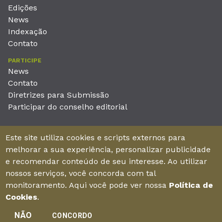
Edições
News
Indexação
Contato
PARTICIPE
News
Contato
Diretrizes para Submissão
Participar do conselho editorial
EDITORA
Este site utiliza cookies e scripts externos para
Unieducar Inteligência Educacional Ltda
melhorar a sua experiência, personalizar publicidade
CNPJ: 05.569.970/0001-26
e recomendar conteúdo de seu interesse. Ao utilizar
Av. Desembargador Moreira, No. 2001 – 11º andar - Bairro
nossos serviços, você concorda com tal
Aldeota
monitoramento. Aqui você pode ver nossa
Política de
Fortaleza – Ceará - Brasil - CEP 60170-001
Cookies
.
NÃO
CONCORDO
Enviar manuscrito