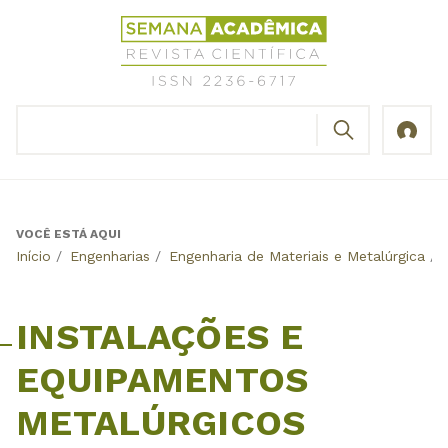
Jump
Revista
to
Científica
navigation
Semana
Acadêmica
BUSCAR
ISSN
Formulário
2236-
de
6717
busca
VOCÊ ESTÁ AQUI
Back
Início
/
Engenharias
/
Engenharia de Materiais e Metalúrgica
/
to
top
INSTALAÇÕES E
EQUIPAMENTOS
METALÚRGICOS