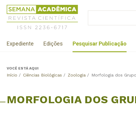
Jump
Revista
to
Científica
BUSCAR
navigation
Formulário
Semana
de
Acadêmica
busca
ISSN
Menu
2236-
Expediente
Edições
Pesquisar Publicação
institutional
6717
VOCÊ ESTÁ AQUI
Back
Início
/
Ciências Biológicas
/
Zoologia
/
Morfologia dos Grup
to
top
MORFOLOGIA DOS GRU