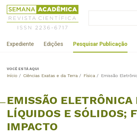
Jump
Revista
to
Científica
BUSCAR
navigation
Formulário
Semana
de
Acadêmica
busca
ISSN
Menu
2236-
Expediente
Edições
Pesquisar Publicação
institutional
6717
VOCÊ ESTÁ AQUI
Back
Início
/
Ciências Exatas e da Terra
/
Física
/
Emissão Eletrôni
to
top
EMISSÃO ELETRÔNICA 
LÍQUIDOS E SÓLIDOS;
IMPACTO