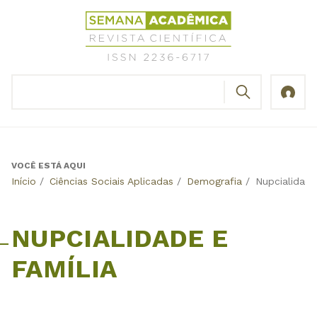
Jump
Revista
to
Científica
navigation
Semana
Acadêmica
BUSCAR
ISSN
Formulário
2236-
de
6717
busca
VOCÊ ESTÁ AQUI
Back
Início
/
Ciências Sociais Aplicadas
/
Demografia
/
Nupcialidade
to
top
NUPCIALIDADE E
FAMÍLIA