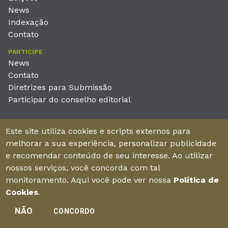
News
Indexação
Contato
PARTICIPE
News
Contato
Diretrizes para Submissão
Participar do conselho editorial
EDITORA
Este site utiliza cookies e scripts externos para
Unieducar Inteligência Educacional Ltda
melhorar a sua experiência, personalizar publicidade
CNPJ: 05.569.970/0001-26
e recomendar conteúdo de seu interesse. Ao utilizar
Av. Desembargador Moreira, No. 2001 – 11º andar - Bairro
nossos serviços, você concorda com tal
Aldeota
monitoramento. Aqui você pode ver nossa
Política de
Fortaleza – Ceará - Brasil - CEP 60170-001
Cookies
.
NÃO
CONCORDO
Enviar manuscrito
©2026Todos os direitos reservados