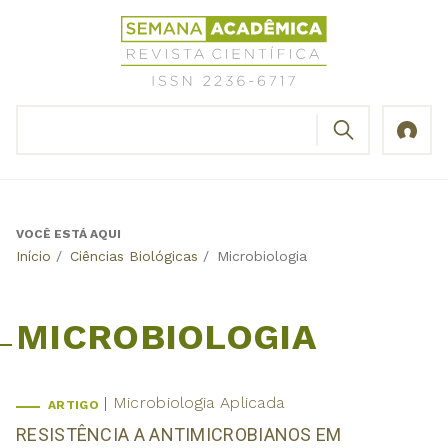
Jump
Revista
to
Científica
navigation
Semana
Acadêmica
BUSCAR
ISSN
Formulário
2236-
de
6717
busca
VOCÊ ESTÁ AQUI
Back
Início
/
Ciências Biológicas
/
Microbiologia
to
top
MICROBIOLOGIA
Microbiologia Aplicada
ARTIGO
RESISTÊNCIA A ANTIMICROBIANOS EM