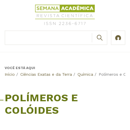
Jump
Revista
to
Científica
navigation
Semana
Acadêmica
BUSCAR
ISSN
Formulário
2236-
de
6717
busca
VOCÊ ESTÁ AQUI
Back
Início
/
Ciências Exatas e da Terra
/
Química
/
Polímeros e Col
to
top
POLÍMEROS E
COLÓIDES