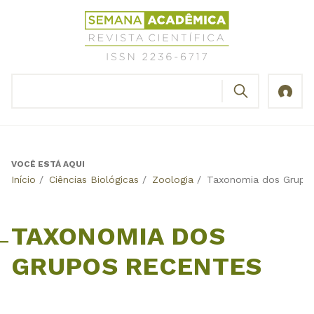
Jump
Revista
to
Científica
navigation
Semana
Acadêmica
BUSCAR
ISSN
Formulário
2236-
de
6717
busca
VOCÊ ESTÁ AQUI
Back
Início
/
Ciências Biológicas
/
Zoologia
/
Taxonomia dos Grupo
to
top
TAXONOMIA DOS
GRUPOS RECENTES