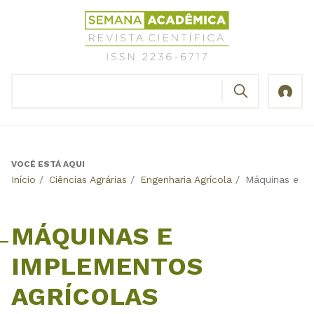
Jump
Revista
to
Científica
navigation
Semana
Acadêmica
BUSCAR
ISSN
Formulário
2236-
de
6717
busca
VOCÊ ESTÁ AQUI
Back
Início
/
Ciências Agrárias
/
Engenharia Agrícola
/
Máquinas e Im
to
top
MÁQUINAS E
IMPLEMENTOS
AGRÍCOLAS