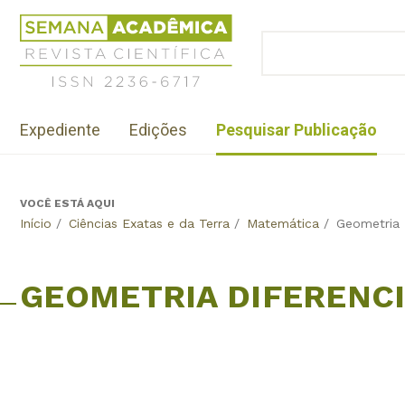
Jump
Revista
to
Científica
BUSCAR
navigation
Formulário
Semana
de
Acadêmica
busca
ISSN
Menu
2236-
Expediente
Edições
Pesquisar Publicação
institutional
6717
VOCÊ ESTÁ AQUI
Back
Início
/
Ciências Exatas e da Terra
/
Matemática
/
Geometria 
to
top
GEOMETRIA DIFERENC