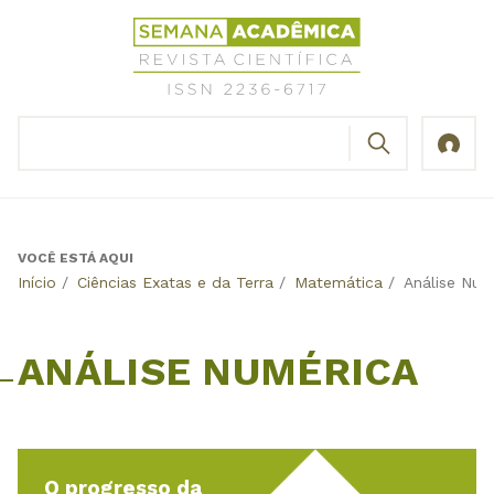
Jump
Revista
to
Científica
navigation
Semana
Acadêmica
BUSCAR
ISSN
Formulário
2236-
de
6717
busca
VOCÊ ESTÁ AQUI
Back
Início
/
Ciências Exatas e da Terra
/
Matemática
/
Análise Num
to
top
ANÁLISE NUMÉRICA
O progresso da