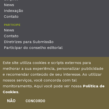
News
Indexação
Contato
PARTICIPE
News
Contato
Diretrizes para Submissão
Participar do conselho editorial
EDITORA
Este site utiliza cookies e scripts externos para
Unieducar Inteligência Educacional Ltda
melhorar a sua experiência, personalizar publicidade
CNPJ: 05.569.970/0001-26
e recomendar conteúdo de seu interesse. Ao utilizar
Av. Desembargador Moreira, No. 2001 – 11º andar - Bairro
nossos serviços, você concorda com tal
Aldeota
monitoramento. Aqui você pode ver nossa
Política de
Fortaleza – Ceará - Brasil - CEP 60170-001
Cookies
.
NÃO
CONCORDO
Enviar manuscrito
©2026Todos os direitos reservados