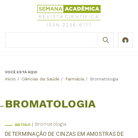
Jump
Revista
to
Científica
navigation
Semana
Acadêmica
BUSCAR
ISSN
Formulário
2236-
de
6717
busca
VOCÊ ESTÁ AQUI
Back
Início
/
Ciências da Saúde
/
Farmácia
/
Bromatologia
to
top
BROMATOLOGIA
Bromatologia
ARTIGO
DETERMINAÇÃO DE CINZAS EM AMOSTRAS DE