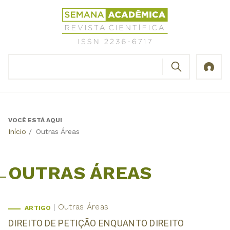
Jump
Revista
to
Científica
navigation
Semana
Acadêmica
BUSCAR
ISSN
Formulário
2236-
de
6717
busca
VOCÊ ESTÁ AQUI
Back
Início
/
Outras Áreas
to
top
OUTRAS ÁREAS
Outras Áreas
ARTIGO
DIREITO DE PETIÇÃO ENQUANTO DIREITO