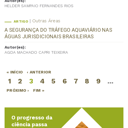
Autor(es):
HELDER SAMPAIO FERNANDES RIOS
Outras Áreas
ARTIGO
A SEGURANÇA DO TRÁFEGO AQUAVIÁRIO NAS
ÁGUAS JURISDICIONAIS BRASILEIRAS
Autor(es):
AGDA MACHADO CAPRI TEIXEIRA
« INÍCIO
‹ ANTERIOR
Páginas
1
2
3
4
5
6
7
8
9
…
PRÓXIMO ›
FIM »
O progresso da
ciência passa