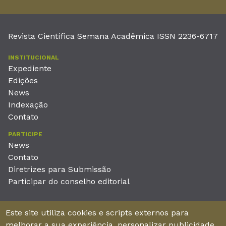
Revista Científica Semana Acadêmica ISSN 2236-6717
INSTITUCIONAL
Expediente
Edições
News
Indexação
Contato
PARTICIPE
News
Contato
Diretrizes para Submissão
Participar do conselho editorial
EDITORA
Este site utiliza cookies e scripts externos para
Unieducar Inteligência Educacional Ltda
melhorar a sua experiência, personalizar publicidade