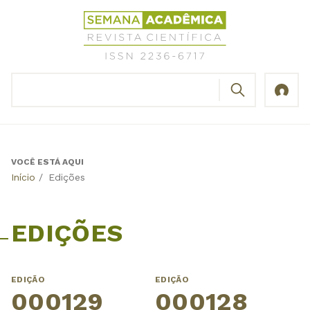
Jump
Revista
to
Científica
navigation
Semana
Acadêmica
BUSCAR
ISSN
Formulário
2236-
de
6717
busca
VOCÊ ESTÁ AQUI
Back
Início
/
Edições
to
top
EDIÇÕES
EDIÇÃO
EDIÇÃO
000129
000128