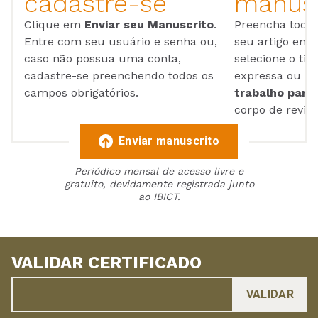
cadastre-se
manusc
Clique em
Enviar seu Manuscrito
.
Preencha todos
Entre com seu usuário e senha ou,
seu artigo em
caso não possua uma conta,
selecione o tip
cadastre-se preenchendo todos os
expressa ou ul
campos obrigatórios.
trabalho para 
corpo de reviso
Enviar manuscrito
Periódico mensal de acesso livre e
gratuito, devidamente registrada junto
ao IBICT.
VALIDAR CERTIFICADO