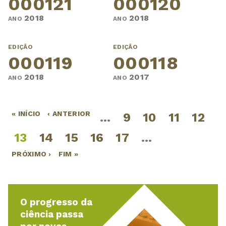
000121
000120
2018
2018
ANO
ANO
EDIÇÃO
EDIÇÃO
000119
000118
2018
2017
ANO
ANO
« INÍCIO
‹ ANTERIOR
…
9
10
11
12
Páginas
13
14
15
16
17
…
PRÓXIMO ›
FIM »
O progresso da
ciência passa