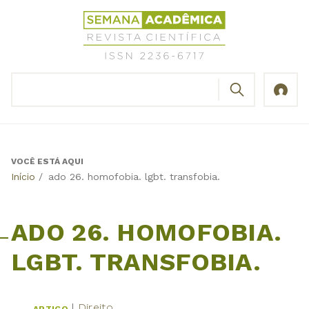
Jump
Revista
to
Científica
navigation
Semana
Acadêmica
BUSCAR
ISSN
Formulário
2236-
de
6717
busca
VOCÊ ESTÁ AQUI
Back
Início
/
ado 26. homofobia. lgbt. transfobia.
to
top
ADO 26. HOMOFOBIA.
LGBT. TRANSFOBIA.
Direito