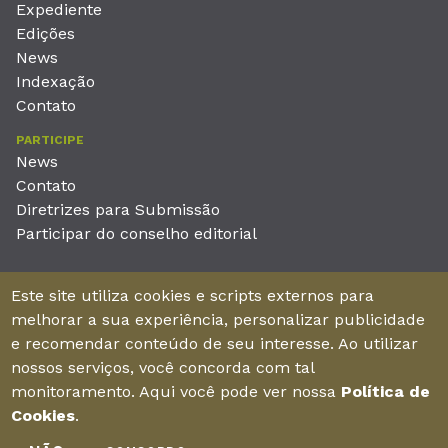
Expediente
Edições
News
Indexação
Contato
PARTICIPE
News
Contato
Diretrizes para Submissão
Participar do conselho editorial
EDITORA
Este site utiliza cookies e scripts externos para
Unieducar Inteligência Educacional Ltda
melhorar a sua experiência, personalizar publicidade
CNPJ: 05.569.970/0001-26
e recomendar conteúdo de seu interesse. Ao utilizar
Av. Desembargador Moreira, No. 2001 – 11º andar - Bairro
nossos serviços, você concorda com tal
Aldeota
monitoramento. Aqui você pode ver nossa
Política de
Fortaleza – Ceará - Brasil - CEP 60170-001
Cookies
.