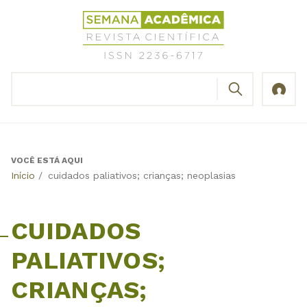
Jump
Revista
to
Científica
navigation
Semana
Acadêmica
BUSCAR
ISSN
Formulário
2236-
de
6717
busca
VOCÊ ESTÁ AQUI
Back
Início
/
cuidados paliativos; crianças; neoplasias
to
top
CUIDADOS
PALIATIVOS;
CRIANÇAS;