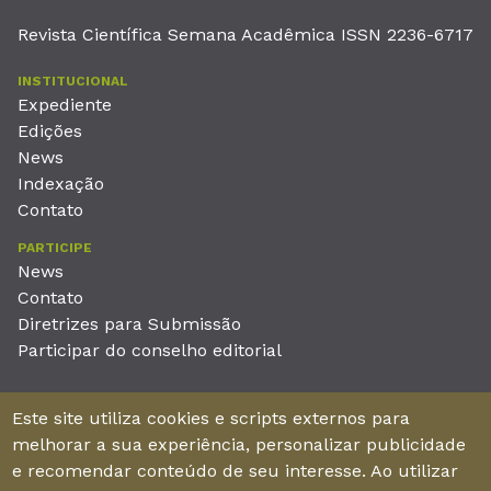
Revista Científica Semana Acadêmica ISSN 2236-6717
INSTITUCIONAL
Expediente
Edições
News
Indexação
Contato
PARTICIPE
News
Contato
Diretrizes para Submissão
Participar do conselho editorial
EDITORA
Este site utiliza cookies e scripts externos para
Unieducar Inteligência Educacional Ltda
melhorar a sua experiência, personalizar publicidade
CNPJ: 05.569.970/0001-26
e recomendar conteúdo de seu interesse. Ao utilizar
Av. Desembargador Moreira, No. 2001 – 11º andar - Bairro