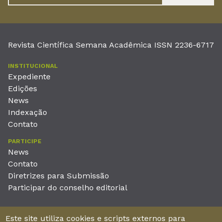
Revista Científica Semana Acadêmica ISSN 2236-6717
INSTITUCIONAL
Expediente
Edições
News
Indexação
Contato
PARTICIPE
News
Contato
Diretrizes para Submissão
Participar do conselho editorial
EDITORA
Este site utiliza cookies e scripts externos para
Unieducar Inteligência Educacional Ltda