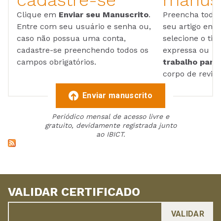
cadastre-se
manusc
Clique em
Enviar seu Manuscrito
.
Preencha todos
Entre com seu usuário e senha ou,
seu artigo em
caso não possua uma conta,
selecione o tip
cadastre-se preenchendo todos os
expressa ou ul
campos obrigatórios.
trabalho para 
corpo de reviso
Enviar manuscrito
Periódico mensal de acesso livre e
gratuito, devidamente registrada junto
ao IBICT.
VALIDAR CERTIFICADO