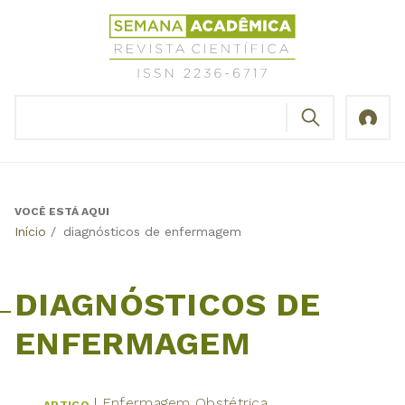
Jump
Revista
to
Científica
navigation
Semana
Acadêmica
BUSCAR
ISSN
Formulário
2236-
de
6717
busca
VOCÊ ESTÁ AQUI
Back
Início
/
diagnósticos de enfermagem
to
top
DIAGNÓSTICOS DE
ENFERMAGEM
Enfermagem Obstétrica