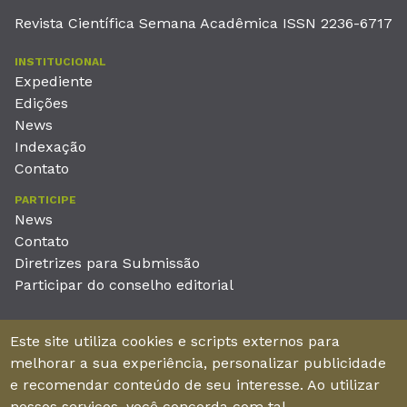
Revista Científica Semana Acadêmica ISSN 2236-6717
INSTITUCIONAL
Expediente
Edições
News
Indexação
Contato
PARTICIPE
News
Contato
Diretrizes para Submissão
Participar do conselho editorial
EDITORA
Este site utiliza cookies e scripts externos para
Unieducar Inteligência Educacional Ltda
melhorar a sua experiência, personalizar publicidade
CNPJ: 05.569.970/0001-26
e recomendar conteúdo de seu interesse. Ao utilizar
Av. Desembargador Moreira, No. 2001 – 11º andar - Bairro
nossos serviços, você concorda com tal