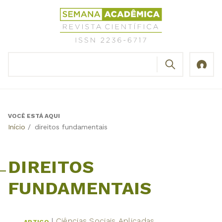
Jump
Revista
to
Científica
navigation
Semana
Acadêmica
BUSCAR
ISSN
Formulário
2236-
de
6717
busca
VOCÊ ESTÁ AQUI
Back
Início
/
direitos fundamentais
to
top
DIREITOS
FUNDAMENTAIS
Ciências Sociais Aplicadas