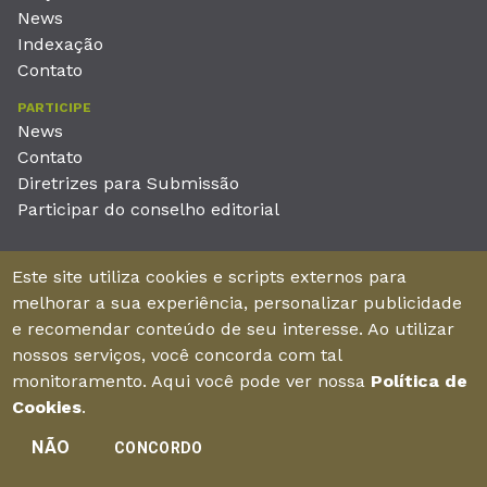
News
Indexação
Contato
PARTICIPE
News
Contato
Diretrizes para Submissão
Participar do conselho editorial
EDITORA
Este site utiliza cookies e scripts externos para
Unieducar Inteligência Educacional Ltda
melhorar a sua experiência, personalizar publicidade
CNPJ: 05.569.970/0001-26
e recomendar conteúdo de seu interesse. Ao utilizar
Av. Desembargador Moreira, No. 2001 – 11º andar - Bairro
nossos serviços, você concorda com tal
Aldeota
monitoramento. Aqui você pode ver nossa
Política de
Fortaleza – Ceará - Brasil - CEP 60170-001
Cookies
.
NÃO
CONCORDO
Enviar manuscrito
©2026Todos os direitos reservados