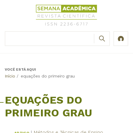
Jump
Revista
to
Científica
navigation
Semana
Acadêmica
BUSCAR
ISSN
Formulário
2236-
de
6717
busca
VOCÊ ESTÁ AQUI
Back
Início
/
equações do primeiro grau
to
top
EQUAÇÕES DO
PRIMEIRO GRAU
Métodos e Técnicas de Ensino