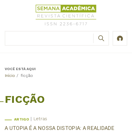
Jump
Revista
to
Científica
navigation
Semana
Acadêmica
BUSCAR
ISSN
Formulário
2236-
de
6717
busca
VOCÊ ESTÁ AQUI
Back
Início
/
ficção
to
top
FICÇÃO
Letras
ARTIGO
A UTOPIA É A NOSSA DISTOPIA: A REALIDADE