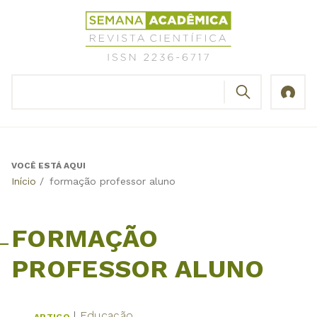
Jump
Revista
to
Científica
navigation
Semana
Acadêmica
BUSCAR
ISSN
Formulário
2236-
de
6717
busca
VOCÊ ESTÁ AQUI
Back
Início
/
formação professor aluno
to
top
FORMAÇÃO
PROFESSOR ALUNO
Educação