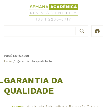
Jump
Revista
to
Científica
navigation
Semana
Acadêmica
BUSCAR
ISSN
Formulário
2236-
de
6717
busca
VOCÊ ESTÁ AQUI
Back
Início
/
garantia da qualidade
to
top
GARANTIA DA
QUALIDADE
Anatomia Patológica e Patologia Clínica