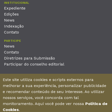
INSTITUCIONAL
Expediente
Edições
News
Indexação
Contato
PARTICIPE
News
Contato
Diretrizes para Submissão
Participar do conselho editorial
EDITORA
Este site utiliza cookies e scripts externos para
Unieducar Inteligência Educacional Ltda
melhorar a sua experiência, personalizar publicidade
CNPJ: 05.569.970/0001-26
e recomendar conteúdo de seu interesse. Ao utilizar
Av. Desembargador Moreira, No. 2001 – 11º andar - Bairro
nossos serviços, você concorda com tal
Aldeota
monitoramento. Aqui você pode ver nossa
Política de
Fortaleza – Ceará - Brasil - CEP 60170-001
Cookies
.