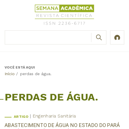
Jump
Revista
to
Científica
navigation
Semana
Acadêmica
BUSCAR
ISSN
Formulário
2236-
de
6717
busca
VOCÊ ESTÁ AQUI
Back
Início
/
perdas de água.
to
top
PERDAS DE ÁGUA.
Engenharia Sanitária
ARTIGO
ABASTECIMENTO DE ÁGUA NO ESTADO DO PARÁ