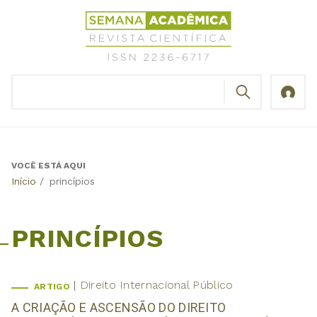
Jump
Revista
to
Científica
navigation
Semana
Acadêmica
BUSCAR
ISSN
Formulário
2236-
de
6717
busca
VOCÊ ESTÁ AQUI
Back
Início
/
princípios
to
top
PRINCÍPIOS
Direito Internacional Público
ARTIGO
A CRIAÇÃO E ASCENSÃO DO DIREITO