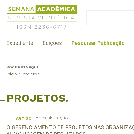
Jump
Revista
to
Científica
BUSCAR
navigation
Formulário
Semana
de
Acadêmica
busca
ISSN
Menu
2236-
Expediente
Edições
Pesquisar Publicação
institutional
6717
VOCÊ ESTÁ AQUI
Back
Início
/
projetos.
to
top
PROJETOS.
Administração
ARTIGO
O GERENCIAMENTO DE PROJETOS NAS ORGANIZAÇ