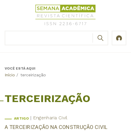
Jump
Revista
to
Científica
navigation
Semana
Acadêmica
BUSCAR
ISSN
Formulário
2236-
de
6717
busca
VOCÊ ESTÁ AQUI
Back
Início
/
terceirização
to
top
TERCEIRIZAÇÃO
Engenharia Civil
ARTIGO
A TERCEIRIZAÇÃO NA CONSTRUÇÃO CIVIL