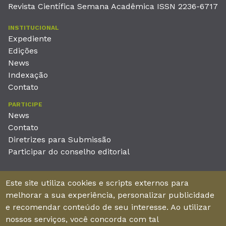
Revista Científica Semana Acadêmica ISSN 2236-6717
INSTITUCIONAL
Expediente
Edições
News
Indexação
Contato
PARTICIPE
News
Contato
Diretrizes para Submissão
Participar do conselho editorial
EDITORA
Este site utiliza cookies e scripts externos para
Unieducar Inteligência Educacional Ltda
melhorar a sua experiência, personalizar publicidade
CNPJ: 05.569.970/0001-26
e recomendar conteúdo de seu interesse. Ao utilizar
Av. Desembargador Moreira, No. 2001 – 11º andar - Bairro
nossos serviços, você concorda com tal
Aldeota