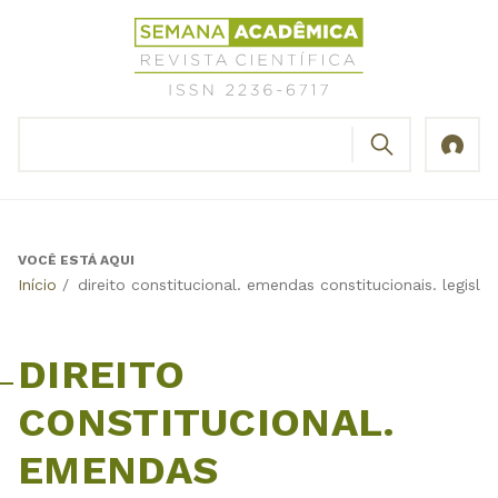
Jump
Revista
to
Científica
navigation
Semana
Acadêmica
BUSCAR
ISSN
Formulário
2236-
de
6717
busca
VOCÊ ESTÁ AQUI
Back
Início
/
direito constitucional. emendas constitucionais. legisl
to
top
DIREITO
CONSTITUCIONAL.
EMENDAS